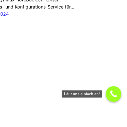
ns- und Konfigurations-Service für…
2024
Läut uns einfach an!
präsentiert von
edv-lehmann.ch