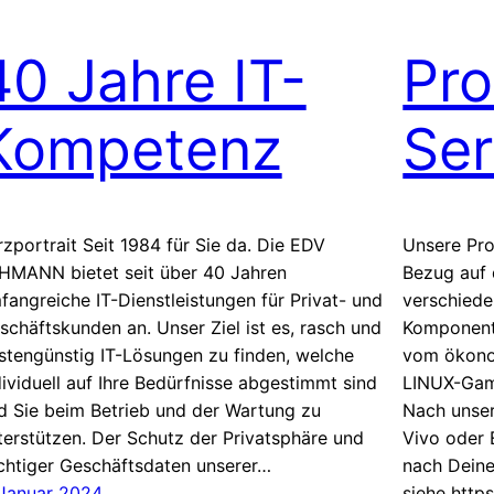
40 Jahre IT-
Pro
Kompetenz
Ser
rzportrait Seit 1984 für Sie da. Die EDV
Unsere Pro
HMANN bietet seit über 40 Jahren
Bezug auf 
fangreiche IT-Dienstleistungen für Privat- und
verschiede
schäftskunden an. Unser Ziel ist es, rasch und
Komponent
stengünstig IT-Lösungen zu finden, welche
vom ökono
dividuell auf Ihre Bedürfnisse abgestimmt sind
LINUX-Game
d Sie beim Betrieb und der Wartung zu
Nach unse
terstützen. Der Schutz der Privatsphäre und
Vivo oder 
chtiger Geschäftsdaten unserer…
nach Deine
 Januar 2024
siehe http