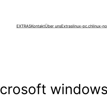
EXTRAS
Kontakt
Über uns
Extras
linux-pc.ch
linux-n
crosoft window