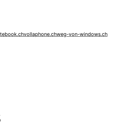
otebook.ch
vollaphone.ch
weg-von-windows.ch
s