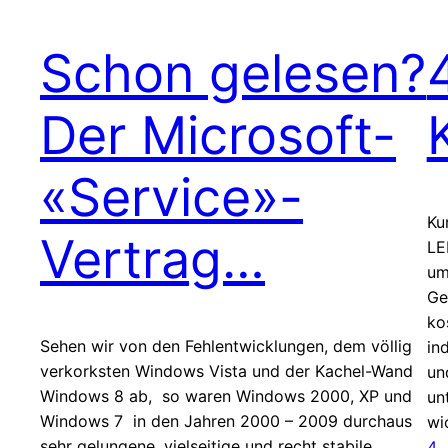
Schon gelesen?
Der Microsoft-
«Service»-
Ku
Vertrag…
LE
um
Ge
ko
Sehen wir von den Fehlentwicklungen, dem völlig
in
verkorksten Windows Vista und der Kachel-Wand
un
Windows 8 ab, so waren Windows 2000, XP und
un
Windows 7 in den Jahren 2000 – 2009 durchaus
wi
sehr gelungene, vielseitige und recht stabile
4.